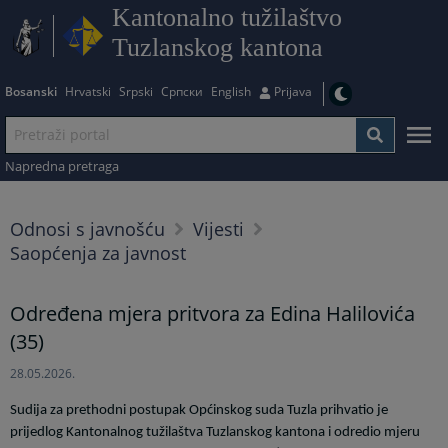
Kantonalno tužilaštvo
Tuzlanskog kantona
Bosanski
Hrvatski
Srpski
Српски
English
Prijava
Napredna pretraga
Odnosi s javnošću
Vijesti
Saopćenja za javnost
Određena mjera pritvora za Edina Halilovića
(35)
28.05.2026.
Sudija za prethodni postupak Općinskog suda Tuzla prihvatio je
prijedlog Kantonalnog tužilaštva Tuzlanskog kantona i odredio mjeru