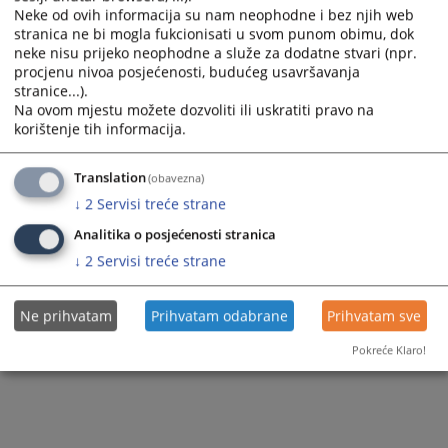
Neke od ovih informacija su nam neophodne i bez njih web
stranica ne bi mogla fukcionisati u svom punom obimu, dok
neke nisu prijeko neophodne a služe za dodatne stvari (npr.
procjenu nivoa posjećenosti, budućeg usavršavanja
stranice...).
Na ovom mjestu možete dozvoliti ili uskratiti pravo na
korištenje tih informacija.
Translation
(obavezna)
↓
2
Servisi treće strane
Analitika o posjećenosti stranica
Molimo Vas da pri preuzimanju ili prenošenju informacija koje objavljuje
↓
2
Servisi treće strane
Kantonalno tužilaštvo Tuzlanskog kantona o predmetima
u kojima su osobe
osumnjičene ili optužene za krivična djela imate u vidu
presumpciju
Ne prihvatam
Prihvatam odabrane
Prihvatam sve
nevinosti iz člana 3. Zakona o krivičnom postupku FBiH u kojem je u stavu 1
definisano da se svako smatra nevinim za krivično djelo dok se pravosnažnom
Pokreće Klaro!
presudom ne utvrdi njegova krivnja