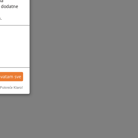
la
a dodatne
.
hvatam sve
Pokreće Klaro!