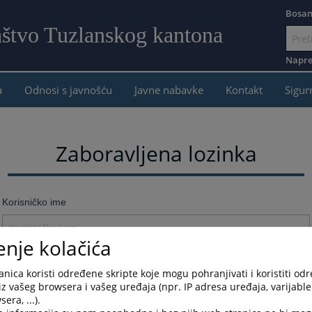
Bosan
aštvo Tuzlanskog kantona
Idi
na
Napre
sadržaj
a
Odnosi s javnošću
Javne nabavke
Kontakt
Sigur
Zaboravljena lozinka
Korisničko ime
enje kolačića
Resetujte lozinku
nica koristi određene skripte koje mogu pohranjivati i koristiti od
iz vašeg browsera i vašeg uređaja (npr. IP adresa uređaja, varijable 
era, ...).
Znate lozinku?