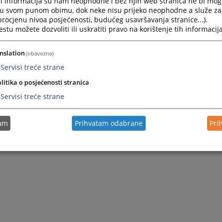
h informacija su nam neophodne i bez njih web stranica ne bi mog
i u svom punom obimu, dok neke nisu prijeko neophodne a služe z
 procjenu nivoa posjećenosti, budućeg usavršavanja stranice...).
tu možete dozvoliti ili uskratiti pravo na korištenje tih informacija
nslation
(obavezna)
Servisi treće strane
litika o posjećenosti stranica
Servisi treće strane
tam
Prihvatam odabrane
Pri