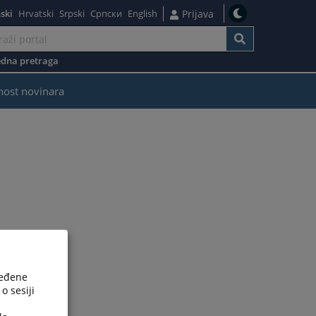
ski
Hrvatski
Srpski
Српски
English
Prijava
dna pretraga
nost novinara
ređene
o sesiji