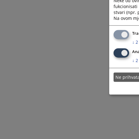
Neke od ovi
fukcionisat
stvari (npr.
Na ovom mjes
Tra
↓
2
Ana
↓
2
Ne prihva