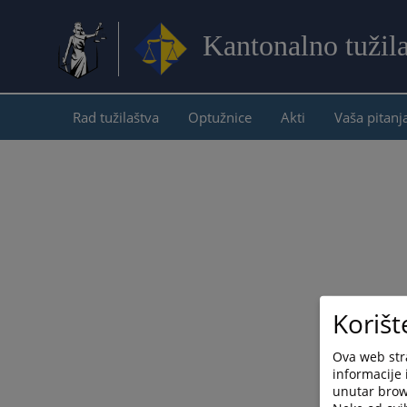
Kantonalno tužil
Rad tužilaštva
Optužnice
Akti
Vaša pitanj
Korišt
Ova web stra
informacije 
unutar brows