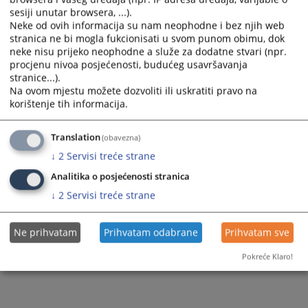
sesiji unutar browsera, ...).
Neke od ovih informacija su nam neophodne i bez njih web
stranica ne bi mogla fukcionisati u svom punom obimu, dok
neke nisu prijeko neophodne a služe za dodatne stvari (npr.
procjenu nivoa posjećenosti, budućeg usavršavanja
stranice...).
Na ovom mjestu možete dozvoliti ili uskratiti pravo na
korištenje tih informacija.
Translation
(obavezna)
↓
2
Servisi treće strane
Analitika o posjećenosti stranica
↓
2
Servisi treće strane
Ne prihvatam
Prihvatam odabrane
Prihvatam sve
Pokreće Klaro!