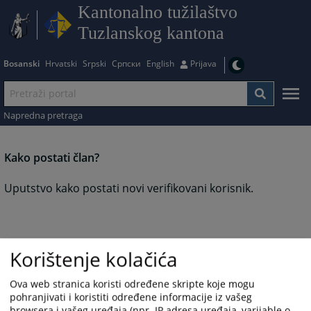
Kantonalno tužilaštvo
Tuzlanskog kantona
Bosanski
Hrvatski
Srpski
Српски
English
Prijava
Napredna pretraga
Kako postati član?
Uputstvo kako postati novi verifikovani korisnik.
Korištenje kolačića
Ova web stranica koristi određene skripte koje mogu
pohranjivati i koristiti određene informacije iz vašeg
browsera i vašeg uređaja (npr. IP adresa uređaja, varijable o