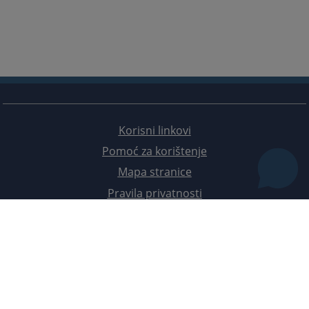
Korisni linkovi
Pomoć za korištenje
Mapa stranice
Pravila privatnosti
Redizajn web stranice je finansirala Evropska unija. Za njen sadržaj isključivo je odgovorno
Visoko sudsko i tužilačko vijeće BiH i ona ne odražava nužno stavove Evropske unije.