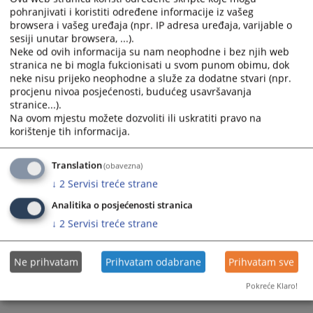
Prateći dokumenti
pohranjivati i koristiti određene informacije iz vašeg
browsera i vašeg uređaja (npr. IP adresa uređaja, varijable o
Zakon o zabrani diskriminacije 59_09
sesiji unutar browsera, ...).
Neke od ovih informacija su nam neophodne i bez njih web
Zakon o izmjenama i dopunama zakona o zabrani
stranica ne bi mogla fukcionisati u svom punom obimu, dok
diskriminacije 66_16
neke nisu prijeko neophodne a služe za dodatne stvari (npr.
procjenu nivoa posjećenosti, budućeg usavršavanja
stranice...).
Na ovom mjestu možete dozvoliti ili uskratiti pravo na
447
PREGLEDA
korištenje tih informacija.
Translation
(obavezna)
↓
2
Servisi treće strane
Analitika o posjećenosti stranica
↓
2
Servisi treće strane
Ne prihvatam
Prihvatam odabrane
Prihvatam sve
Pokreće Klaro!