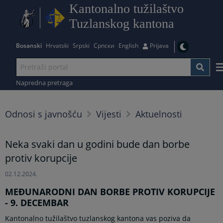
Kantonalno tužilaštvo
Tuzlanskog kantona
Bosanski
Hrvatski
Srpski
Српски
English
Prijava
Napredna pretraga
Odnosi s javnošću
Vijesti
Aktuelnosti
Neka svaki dan u godini bude dan borbe
protiv korupcije
02.12.2024.
MEĐUNARODNI DAN BORBE PROTIV KORUPCIJE
- 9. DECEMBAR
Kantonalno tužilaštvo tuzlanskog kantona vas poziva da