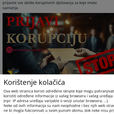
prijavite sve oblike koruptivnih djelovanja za koje imate
saznanja.
Korištenje kolačića
Ova web stranica koristi određene skripte koje mogu pohranjivati
Prijavu možete podnijeti:
koristiti određene informacije iz vašeg browsera i vašeg uređaja
Lično (na pisarnicu Tužilaštva na adresu Maršala Tita 137,
(npr. IP adresa uređaja, varijable o sesiji unutar browsera, ...).
Tuzla)
Neke od ovih informacija su nam neophodne i bez njih web stra
ne bi mogla fukcionisati u svom punom obimu, dok neke nisu pri
Na e-mail: kt-tuzla@pravosudje.ba