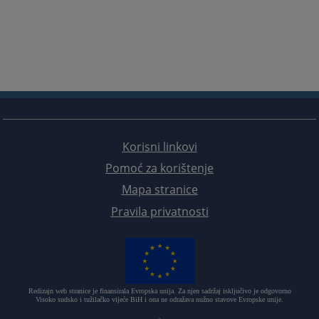
Korisni linkovi
Pomoć za korištenje
Mapa stranice
Pravila privatnosti
Redizajn web stranice je finansirala Evropska unija. Za njen sadržaj isključivo je odgovorno
Visoko sudsko i tužilačko vijeće BiH i ona ne odražava nužno stavove Evropske unije.