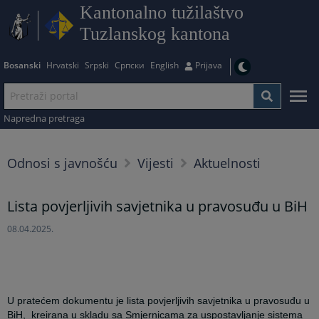
Kantonalno tužilaštvo
Tuzlanskog kantona
Bosanski
Hrvatski
Srpski
Српски
English
Prijava
Napredna pretraga
Odnosi s javnošću
Vijesti
Aktuelnosti
Lista povjerljivih savjetnika u pravosuđu u BiH
08.04.2025.
U pratećem dokumentu je lista povjerljivih savjetnika u pravosuđu u
BiH, kreirana u skladu sa Smjernicama za uspostavljanje sistema