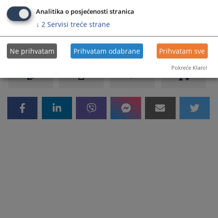
LISTA POVJERLJIVIH SAVJETNIKA
Analitika o posjećenosti stranica
↓
2
Servisi treće strane
397
PREGLEDA
Ne prihvatam
Prihvatam odabrane
Prihvatam sve
Pokreće Klaro!