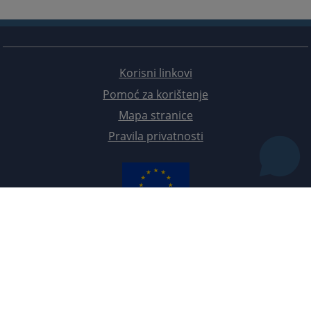
Korisni linkovi
Pomoć za korištenje
Mapa stranice
Pravila privatnosti
Redizajn web stranice je finansirala Evropska unija. Za njen sadržaj isključivo je odgovorno
Visoko sudsko i tužilačko vijeće BiH i ona ne odražava nužno stavove Evropske unije.
© 2021
Visoko sudsko i tužilačko vijeće