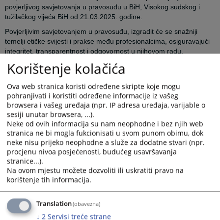
povjerljivog savjetovanja u pravosuđu u BiH, Visokog sudskog i
tužilačkog vijeća BiH od 21.03.2025. godine.
Povjerljivim savjetovanjem u pravosuđu, izgradit će se snažniji
temelji etičke svijesti i prakse među profesionalcima, osiguravajući
integritet, transparentnost i odgovornost u njihovom radu.
Korištenje kolačića
Povjerljivi savjetnici će svojim radom pružiti podršku sudijama i
tužiocima po potrebi, a doprinijet će i boljem razumijevanju
temeljnih etičkih principa i njihove primjene u radu nosilaca
Ova web stranica koristi određene skripte koje mogu
pohranjivati i koristiti određene informacije iz vašeg
pravosudnih funkcija, kao i razvijanju strategija za efikasno
browsera i vašeg uređaja (npr. IP adresa uređaja, varijable o
rješavanje etičkih dilema.
sesiji unutar browsera, ...).
Neke od ovih informacija su nam neophodne i bez njih web
stranica ne bi mogla fukcionisati u svom punom obimu, dok
neke nisu prijeko neophodne a služe za dodatne stvari (npr.
procjenu nivoa posjećenosti, budućeg usavršavanja
stranice...).
Na ovom mjestu možete dozvoliti ili uskratiti pravo na
korištenje tih informacija.
Prikazana vijest je na
:
Bosanski jezik
Prateći dokumenti
Translation
(obavezna)
↓
2
Servisi treće strane