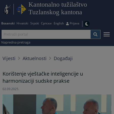
Kantonalno tužilaštvo
Tuzlanskog kantona
Bosanski
Hrvatski
Srpski
Српски
English
Prijava
Napredna pretraga
Vijesti
Aktuelnosti
Događaji
Korištenje vještačke inteligencije u
harmonizaciji sudske prakse
02.09.2025.