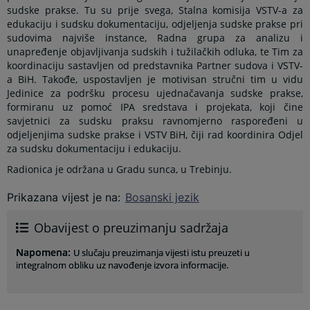
sudske prakse. Tu su prije svega, Stalna komisija VSTV-a za
edukaciju i sudsku dokumentaciju, odjeljenja sudske prakse pri
sudovima najviše instance, Radna grupa za analizu i
unapređenje objavljivanja sudskih i tužilačkih odluka, te Tim za
koordinaciju sastavljen od predstavnika Partner sudova i VSTV-
a BiH. Takođe, uspostavljen je motivisan stručni tim u vidu
Jedinice za podršku procesu ujednačavanja sudske prakse,
formiranu uz pomoć IPA sredstava i projekata, koji čine
savjetnici za sudsku praksu ravnomjerno raspoređeni u
odjeljenjima sudske prakse i VSTV BiH, čiji rad koordinira Odjel
za sudsku dokumentaciju i edukaciju.
Radionica je održana u Gradu sunca, u Trebinju.
Prikazana vijest je na
:
Bosanski jezik
Obavijest o preuzimanju sadržaja
Napomena
:
U slučaju preuzimanja vijesti istu preuzeti u
integralnom obliku uz navođenje izvora informacije.