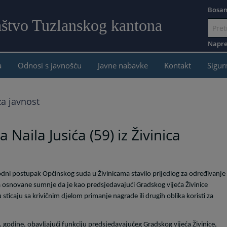
Bosan
aštvo Tuzlanskog kantona
Idi
na
Napre
sadržaj
a
Odnosi s javnošću
Javne nabavke
Kontakt
Sigur
a javnost
Naila Jusića (59) iz Živinica
odni postupak Općinskog suda u Živinicama stavilo prijedlog za određivanje
nja osnovane sumnje da je kao predsjedavajući Gradskog vijeća Živinice
 sticaju sa krivičnim djelom primanje nagrade ili drugih oblika koristi za
 godine, obavljajući funkciju predsjedavajućeg Gradskog vijeća Živinice,