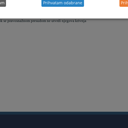
tam
Prihvatam odabrane
Pri
bjavljuje Kantonalno tužilaštvo Tuzlanskog kantona o predmetima
u kojima su
sumpciju nevinosti iz člana 3. Zakona o krivičnom postupku FBiH u kojem je u
dok se pravosnažnom presudom ne utvrdi njegova krivnja