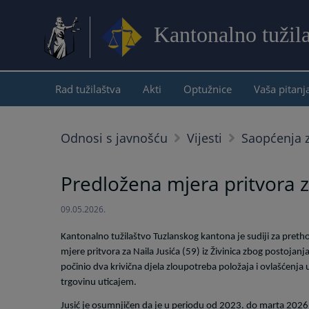
Kantonalno tužil
Rad tužilaštva
Akti
Optužnice
Vaša pitanj
Odnosi s javnošću
Vijesti
Saopćenja z
Predložena mjera pritvora za 
09.05.2026.
Kantonalno tužilaštvo Tuzlanskog kantona je sudiji za preth
mjere pritvora za Naila Jusića (59) iz Živinica zbog postoja
počinio dva krivična djela zloupotreba položaja i ovlašćenja u
trgovinu uticajem.
Jusić je osumnjičen da je u periodu od 2023. do marta 2026.