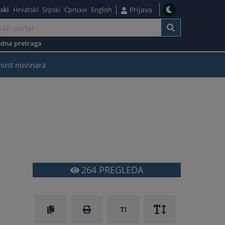
ski
Hrvatski
Srpski
Српски
English
Prijava
dna pretraga
nost novinara
264
PREGLEDA