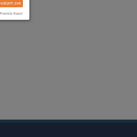
hvatam sve
Pokreće Klaro!