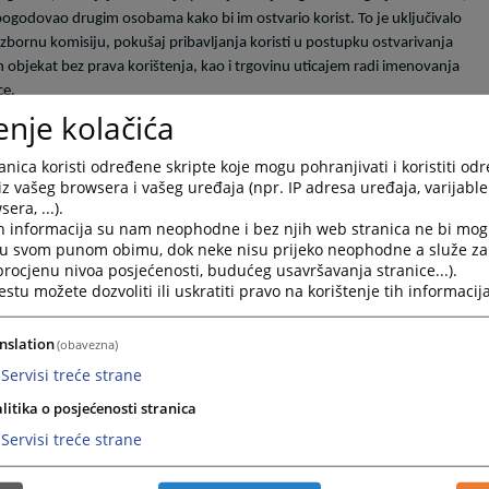
 pogodovao drugim osobama kako bi im ostvario korist. To je uključivalo
zbornu komisiju, pokušaj pribavljanja koristi u postupku ostvarivanja
n objekat bez prava korištenja, kao i trgovinu uticajem radi imenovanja
ce.
enje kolačića
 u Živinicama, istražitelji Sektora kriminalističke policije MUP-a TK su
Jusić lišen slobode. Prilikom pretresa su pronađeni i oduzeti mobilni uređaji,
nica koristi određene skripte koje mogu pohranjivati i koristiti od
u korišteni ili potiču iz izvršenja krivičnih djela.
iz vašeg browsera i vašeg uređaja (npr. IP adresa uređaja, varijable 
era, ...).
koja obuhvata pomenute tri radnje, ispitao na ove okolnosti osumnjičenog,
h informacija su nam neophodne i bez njih web stranica ne bi mog
dnom periodu.
i u svom punom obimu, dok neke nisu prijeko neophodne a služe z
 procjenu nivoa posjećenosti, budućeg usavršavanja stranice...).
tu možete dozvoliti ili uskratiti pravo na korištenje tih informacija
nslation
(obavezna)
Servisi treće strane
litika o posjećenosti stranica
Servisi treće strane