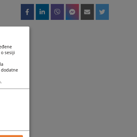
ređene
o sesiji
la
a dodatne
.