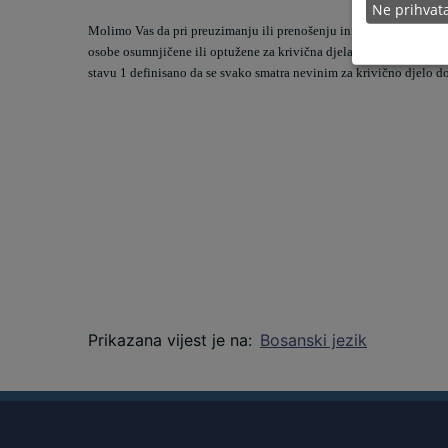
Ne prihva
Molimo Vas da pri preuzimanju ili prenošenju informacija koje o
osobe osumnjičene ili optužene za krivična djela imate u vidu
pre
stavu 1 definisano da se svako smatra nevinim za krivično djelo 
Prikazana vijest je na
:
Bosanski jezik