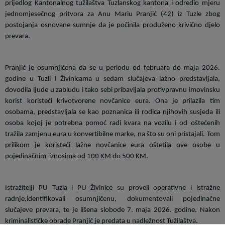
prijedlog Kantonalnog tužilaštva Tuzlanskog kantona i odredio mjeru
jednomjesečnog pritvora za Anu Mariu Pranjić (42) iz Tuzle zbog
postojanja osnovane sumnje da je počinila produženo krivično djelo
prevara.
Pranjić je osumnjičena da se u periodu od februara do maja 2026.
godine u Tuzli i Živinicama u sedam slučajeva lažno predstavljala,
dovodila ljude u zabludu i tako sebi pribavljala protivpravnu imovinsku
korist koristeći krivotvorene novčanice eura. Ona je prilazila tim
osobama, predstavljala se kao poznanica ili rodica njihovih susjeda ili
osoba kojoj je potrebna pomoć radi kvara na vozilu i od oštećenih
tražila zamjenu eura u konvertibilne marke, na što su oni pristajali. Tom
prilikom je koristeći lažne novčanice eura oštetila ove osobe u
pojedinačnim
iznosima od 100 KM do 500 KM.
Istražitelji PU Tuzla i PU Živinice su proveli operativne i istražne
radnje,identifikovali osumnjičenu, dokumentovali pojedinačne
slučajeve prevara, te je lišena slobode 7. maja 2026. godine. Nakon
kriminalističke obrade Pranjić je predata u nadležnost Tužilaštva.