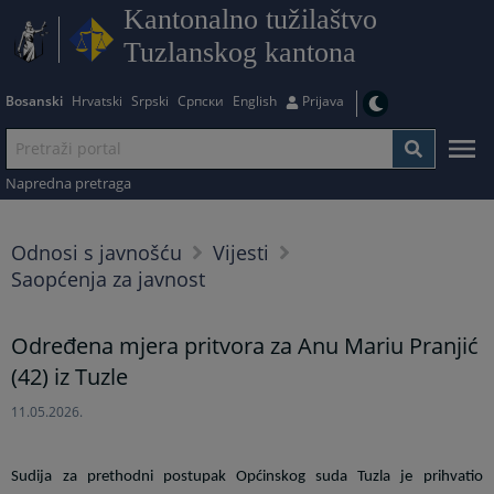
Kantonalno tužilaštvo
Tuzlanskog kantona
Bosanski
Hrvatski
Srpski
Српски
English
Prijava
Napredna pretraga
Odnosi s javnošću
Vijesti
Saopćenja za javnost
Određena mjera pritvora za Anu Mariu Pranjić
(42) iz Tuzle
11.05.2026.
Sudija za prethodni postupak Općinskog suda Tuzla je prihvatio