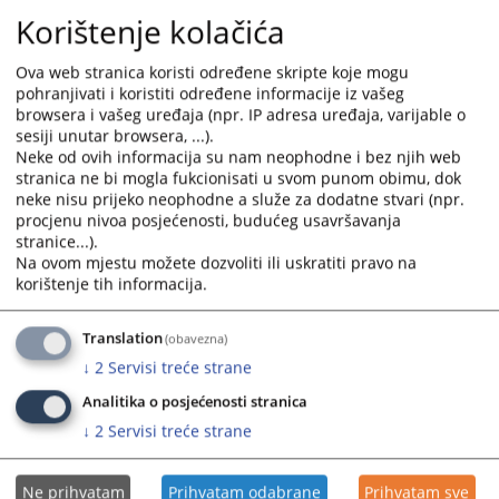
Korištenje kolačića
Postupajući tužilac je donio naredbu o provođenju istrage i ispitao
Ova web stranica koristi određene skripte koje mogu
osumnjičenu.
pohranjivati i koristiti određene informacije iz vašeg
browsera i vašeg uređaja (npr. IP adresa uređaja, varijable o
sesiji unutar browsera, ...).
Neke od ovih informacija su nam neophodne i bez njih web
Ana Maria Pranjić je više puta osuđivana zbog krivičnih djela protiv
stranica ne bi mogla fukcionisati u svom punom obimu, dok
imovine.
neke nisu prijeko neophodne a služe za dodatne stvari (npr.
procjenu nivoa posjećenosti, budućeg usavršavanja
stranice...).
Na ovom mjestu možete dozvoliti ili uskratiti pravo na
korištenje tih informacija.
Translation
(obavezna)
↓
2
Servisi treće strane
Analitika o posjećenosti stranica
Molimo Vas da pri preuzimanju ili prenošenju informacija koje objavljuje
↓
2
Servisi treće strane
Kantonalno tužilaštvo Tuzlanskog kantona o predmetima
u kojima su osobe
osumnjičene ili optužene za krivična djela imate u vidu
presumpciju
nevinosti iz člana 3. Zakona o krivičnom postupku FBiH u kojem je u stavu 1
Ne prihvatam
Prihvatam odabrane
Prihvatam sve