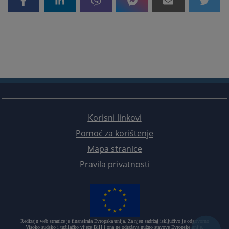
Korisni linkovi
Pomoć za korištenje
Mapa stranice
Pravila privatnosti
Redizajn web stranice je finansirala Evropska unija. Za njen sadržaj isključivo je odgovorno
Visoko sudsko i tužilačko vijeće BiH i ona ne odražava nužno stavove Evropske unije.