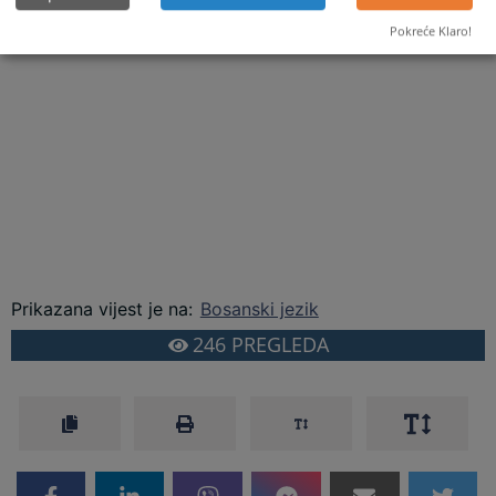
definisano da se svako smatra nevinim za krivično djelo dok se pravosnažnom
Pokreće Klaro!
presudom ne utvrdi njegova krivnja
Prikazana vijest je na
:
Bosanski jezik
246
PREGLEDA