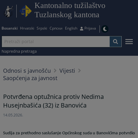
Kantonalno tužilaštvo
Tuzlanskog kantona
Bosanski
Hrvatski
Srpski
Српски
English
Prijava
Napredna pretraga
Odnosi s javnošću
Vijesti
Saopćenja za javnost
Potvrđena optužnica protiv Nedima
Husejnbašića (32) iz Banovića
14.05.2026.
Sudija za prethodno saslušanje Općinskog suda u Banovićima potvrdio