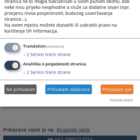
stranica ne bi mogla fukcionisati u svom punom obimu, dok
neke nisu prijeko neophodne a služe za dodatne stvari (npr.
procjenu nivoa posjećenosti, budućeg usavršavanja
stranice...).
Na ovom mjestu možete dozvoliti ili uskratiti pravo na
korištenje tih informacija.
Molimo Vas da pri preuzimanju ili prenošenju informacija koje objavljuje
Kantonalno tužilaštvo Tuzlanskog kantona o predmetima
u kojima su osobe
Translation
(obavezna)
osumnjičene ili optužene za krivična djela imate u vidu
presumpciju
↓
2
Servisi treće strane
nevinosti iz člana 3. Zakona o krivičnom postupku FBiH u kojem je u stavu 1
Analitika o posjećenosti stranica
definisano da se svako smatra nevinim za krivično djelo dok se pravosnažnom
↓
2
Servisi treće strane
presudom ne utvrdi njegova krivnja
Ne prihvatam
Prihvatam odabrane
Prihvatam sve
Pokreće Klaro!
Prikazana vijest je na
:
Bosanski jezik
161
PREGLEDA