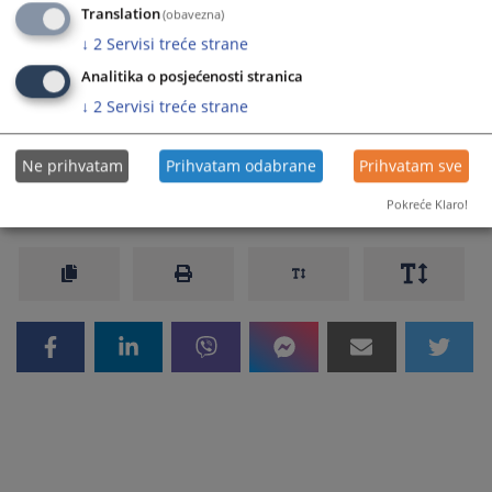
Translation
(obavezna)
↓
2
Servisi treće strane
Analitika o posjećenosti stranica
↓
2
Servisi treće strane
Prikazana vijest je na
:
Bosanski jezik
Ne prihvatam
Prihvatam odabrane
Prihvatam sve
165
PREGLEDA
Pokreće Klaro!