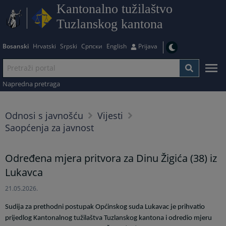
Kantonalno tužilaštvo
Tuzlanskog kantona
Bosanski
Hrvatski
Srpski
Српски
English
Prijava
Napredna pretraga
Odnosi s javnošću
Vijesti
Saopćenja za javnost
Određena mjera pritvora za Dinu Žigića (38) iz
Lukavca
21.05.2026.
Sudija za prethodni postupak Općinskog suda Lukavac je prihvatio
prijedlog Kantonalnog tužilaštva Tuzlanskog kantona i odredio mjeru