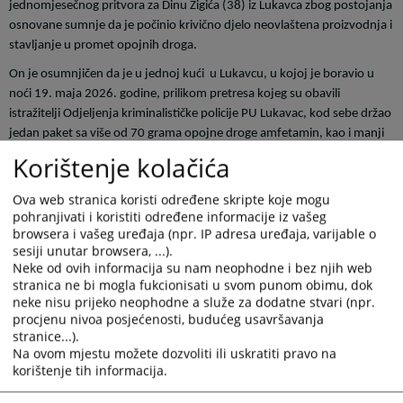
jednomjesečnog pritvora za Dinu Žigića (38) iz Lukavca zbog postojanja
osnovane sumnje da je počinio krivično djelo neovlaštena proizvodnja i
stavljanje u promet opojnih droga.
On je osumnjičen da je u jednoj kući
u Lukavcu, u kojoj je boravio u
noći 19. maja 2026. godine, prilikom pretresa kojeg su obavili
istražitelji Odjeljenja kriminalističke policije PU Lukavac, kod sebe držao
jedan paket sa više od 70 grama opojne droge amfetamin, kao i manji
grumen opojne droge kokain, spremljene za dalju porodaju.
Korištenje kolačića
Nakon izvršenog pretresa Žigić je lišen slobode, obavljena je
Ova web stranica koristi određene skripte koje mogu
kriminalistička obrada te je OKP PU Lukavac uz izvještaj o počinjenom
pohranjivati i koristiti određene informacije iz vašeg
krivičnom djelu predao osumnjičenog u nadležnost Tužilaštva.
browsera i vašeg uređaja (npr. IP adresa uređaja, varijable o
sesiji unutar browsera, ...).
Neke od ovih informacija su nam neophodne i bez njih web
Postupajući tužilac je donio naredbu o provođenju istrage i ispitao
stranica ne bi mogla fukcionisati u svom punom obimu, dok
osumnjičenog.
neke nisu prijeko neophodne a služe za dodatne stvari (npr.
procjenu nivoa posjećenosti, budućeg usavršavanja
stranice...).
Na ovom mjestu možete dozvoliti ili uskratiti pravo na
Žigić je i ranije više puta osuđivana osoba zbog ovog i drugih krivičnih
korištenje tih informacija.
djela.