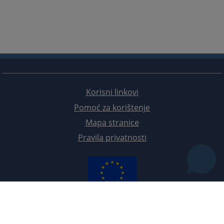
Korisni linkovi
Pomoć za korištenje
Mapa stranice
Pravila privatnosti
Redizajn web stranice je finansirala Evropska unija. Za njen sadržaj isključivo je odgovorno
Visoko sudsko i tužilačko vijeće BiH i ona ne odražava nužno stavove Evropske unije.